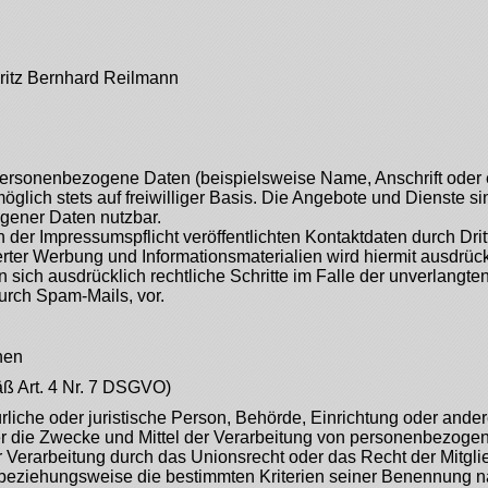
 Fritz Bernhard Reilmann
personenbezogene Daten (beispielsweise Name, Anschrift oder
öglich stets auf freiwilliger Basis. Die Angebote und Dienste si
ener Daten nutzbar.
er Impressumspflicht veröffentlichten Kontaktdaten durch Dri
erter Werbung und Informationsmaterialien wird hiermit ausdrüc
n sich ausdrücklich rechtliche Schritte im Falle der unverlang
urch Spam-Mails, vor.
hen
äß Art. 4 Nr. 7 DSGVO)
ürliche oder juristische Person, Behörde, Einrichtung oder andere
 die Zwecke und Mittel der Verarbeitung von personenbezogen
r Verarbeitung durch das Unionsrecht oder das Recht der Mitgl
 beziehungsweise die bestimmten Kriterien seiner Benennung 