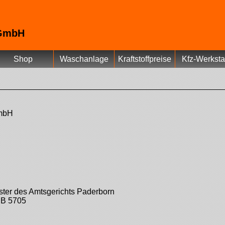
 GmbH
Shop
Waschanlage
Kraftstoffpreise
Kfz-Werksta
GmbH
Lippstadt
de
ster des Amtsgerichts Paderborn
RB 5705