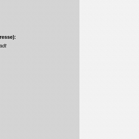
resse):
adt