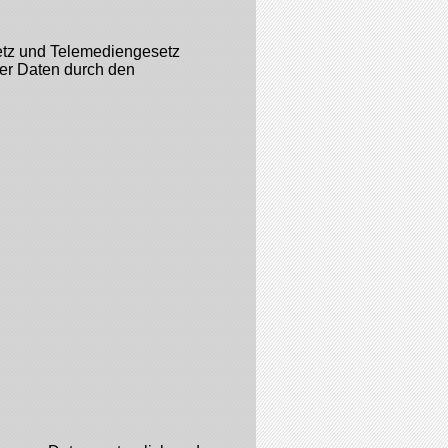
etz und Telemediengesetz
er Daten durch den