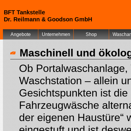
BFT Tankstelle
Dr. Reilmann & Goodson GmbH
Angebote
Unternehmen
Shop
Waschan
Maschinell und ökolo
Ob Portalwaschanlage,
Waschstation – allein u
Gesichtspunkten ist die
Fahrzeugwäsche alterna
der eigenen Haustüre“ wi
eingestuft und ist desw