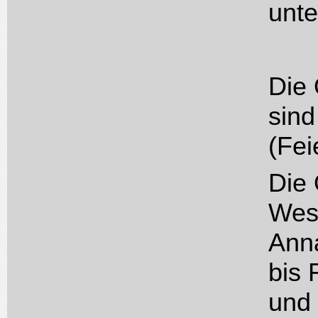
unte
Die 
sind
(Fei
Die 
West
Anna
bis 
und 