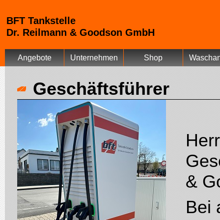
BFT Tankstelle
Dr. Reilmann & Goodson GmbH
Angebote
Unternehmen
Shop
Waschan
Geschäftsführer
Herr
Gesc
& G
Bei 