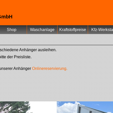
 GmbH
Shop
Waschanlage
Kraftstoffpreise
Kfz-Werksta
rschiedene Anhänger ausleihen.
te der Preisliste.
u unserer Anhänger
Onlinereservierung.